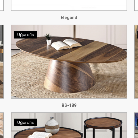
Elegand
Uğurofis
BS-189
Uğurofis