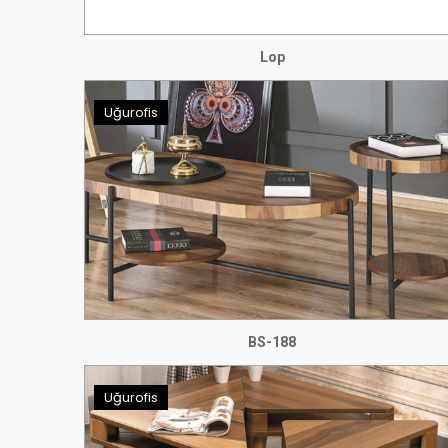
Lop
Uğurofis
BS-188
Uğurofis