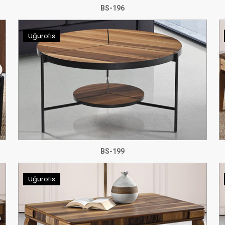
BS-196
Uğurofis
BS-199
Uğurofis