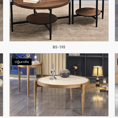
BS-193
Uğurofis