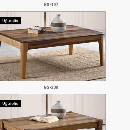
BS-197
Uğurofis
BS-200
Uğurofis