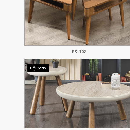
BS-192
Uğurofis