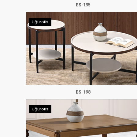
BS-195
Uğurofis
BS-198
Uğurofis