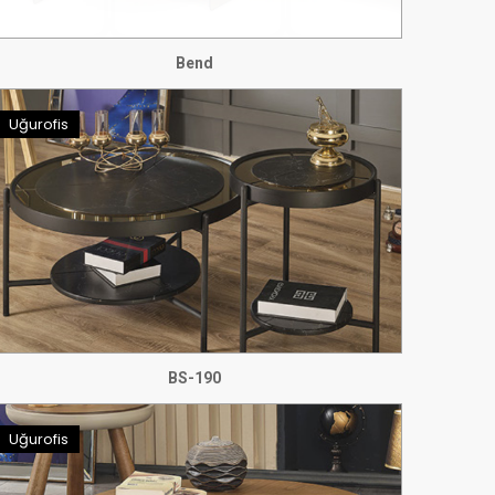
Bend
Uğurofis
BS-190
Uğurofis