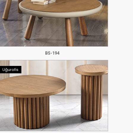
BS-194
Uğurofis