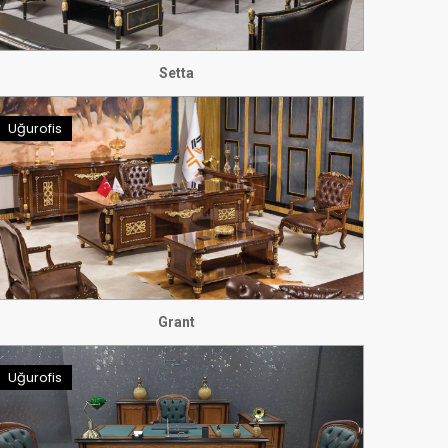
Setta
Uğurofis
Grant
Uğurofis