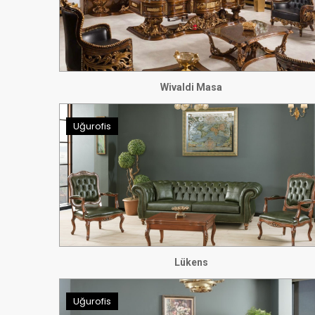
Wivaldi Masa
Uğurofis
Lükens
Uğurofis