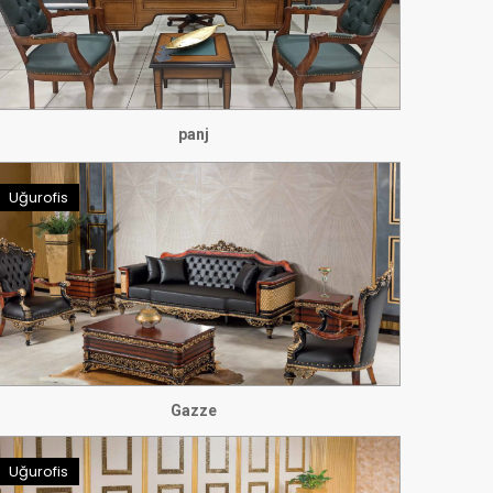
panj
Uğurofis
Gazze
Uğurofis