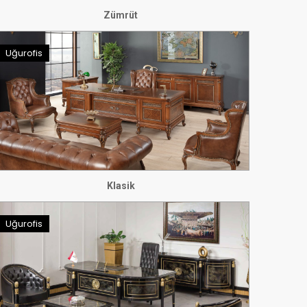
Zümrüt
Uğurofis
Klasik
Uğurofis