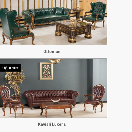
Ottoman
Uğurofis
Kavisli Lükens