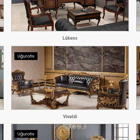
Lükens
Uğurofis
Vivaldi
Uğurofis