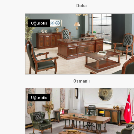
Doha
Uğurofis
Osmanlı
Uğurofis