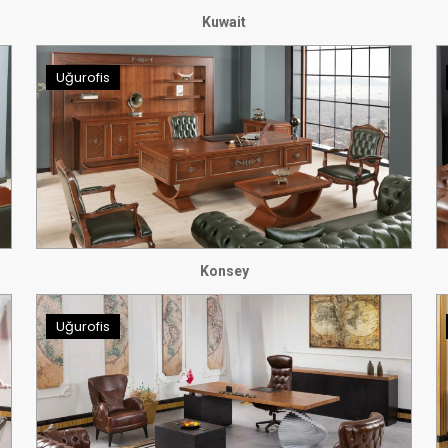
Kuwait
Uğurofis
Konsey
Uğurofis