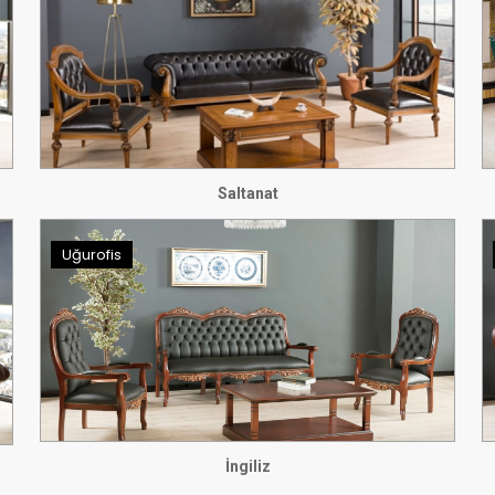
Saltanat
Uğurofis
İngiliz