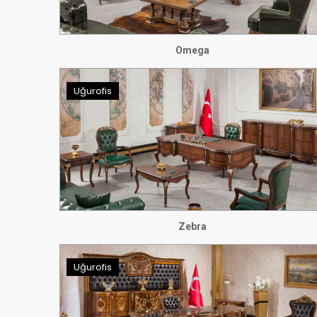
Omega
Uğurofis
Zebra
Uğurofis