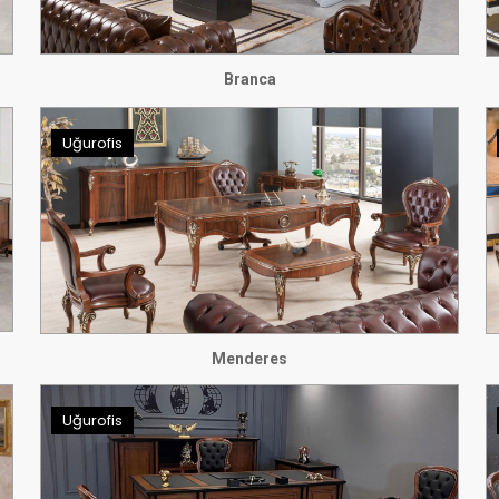
Branca
Uğurofis
Menderes
Uğurofis